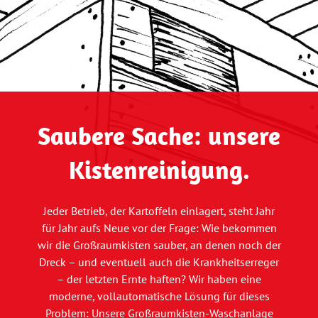
Saubere Sache: unsere
Kistenreinigung.
Jeder Betrieb, der Kartoffeln einlagert, steht Jahr
für Jahr aufs Neue vor der Frage: Wie bekommen
wir die Großraumkisten sauber, an denen noch der
Dreck – und eventuell auch die Krankheitserreger
– der letzten Ernte haften? Wir haben eine
moderne, vollautomatische Lösung für dieses
Problem: Unsere Großraumkisten-Waschanlage